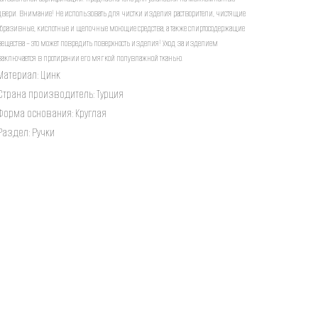
двери. Внимание! Не использовать для чистки изделия растворители, чистящие
абразивные, кислотные и щелочные моющие средства, а также спиртосодержащие
вещества – это может повредить поверхность изделия! Уход за изделием
заключается в протирании его мягкой полувлажной тканью.
Материал: Цинк
Страна производитель: Турция
Форма основания: Круглая
Раздел: Ручки