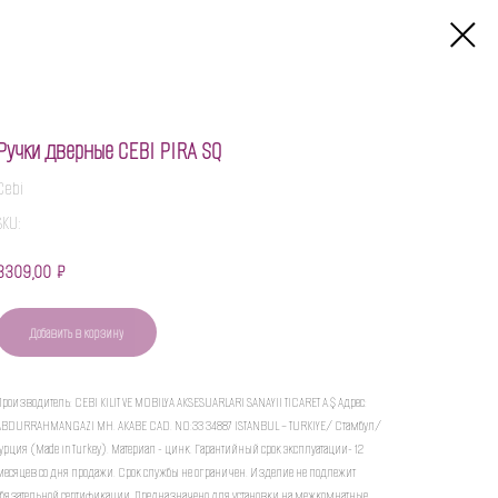
Ручки дверные CEBI PIRA SQ
Cebi
SKU:
3309,00
₽
Добавить в корзину
Производитель: CEBI KILIT VE MOBILYA AKSESUARLARI SANAYII TICARET A.Ş Адрес:
ABDURRAHMANGAZI MH. AKABE CAD. NO:33 34887 ISTANBUL – TURKIYE/ Стамбул/
Турция (Made in Turkey). Материал - цинк. Гарантийный срок эксплуатации- 12
месяцев со дня продажи. Срок службы не ограничен. Изделие не подлежит
обязательной сертификации. Предназначено для установки на межкомнатные